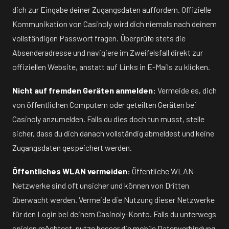
dich zur Eingabe deiner Zugangsdaten auffordern. Offizielle
Kommunikation von Casinoly wird dich niemals nach deinem
vollständigen Passwort fragen. Überprüfe stets die
Absenderadresse und navigiere im Zweifelsfall direkt zur
offiziellen Website, anstatt auf Links in E-Mails zu klicken.
Nicht auf fremden Geräten anmelden:
Vermeide es, dich
von öffentlichen Computern oder geteilten Geräten bei
Casinoly anzumelden. Falls du dies doch tun musst, stelle
sicher, dass du dich danach vollständig abmeldest und keine
Zugangsdaten gespeichert werden.
Öffentliches WLAN vermeiden:
Öffentliche WLAN-
Netzwerke sind oft unsicher und können von Dritten
überwacht werden. Vermeide die Nutzung dieser Netzwerke
für den Login bei deinem Casinoly-Konto. Falls du unterwegs
spielen möchtest, nutze besser die mobile Datenverbindung