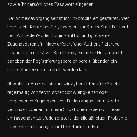
sowie ihr persönliches Passwort eingeben.
Der Anmeldevorgang selbst ist unkompliziert gestaltet: Wer
bereits ein Konto besitzt, navigiert zur Startseite, klickt auf
den „Anmelden"- oder „Login"-Button und gibt seine
Zugangsdaten ein. Nach erfolgreicher Authentifizierung
gelangt man direkt zur Spielelobby. Für neue Nutzer steht
daneben der Registrierungsbereich bereit, über den ein
neues Spielerkonto erstellt werden kann.
Obwohl der Prozess simpel wirkt, berichten viele Spieler
regelmäßig von technischen Schwierigkeiten oder
vergessenen Zugangsdaten, die den Zugang zum Konto
verhindern. Genau für diese Situationen haben wir diesen
umfassenden Leitfaden erstellt, der alle gängigen Probleme
sowie deren Lösungsschritte detailliert erklärt.