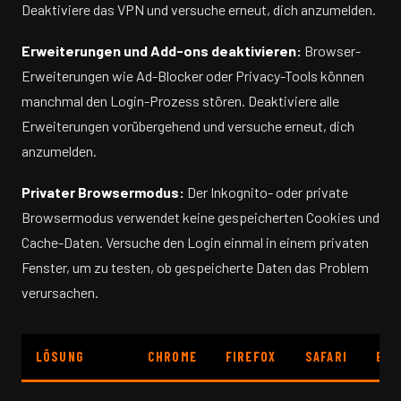
Deaktiviere das VPN und versuche erneut, dich anzumelden.
Erweiterungen und Add-ons deaktivieren:
Browser-
Erweiterungen wie Ad-Blocker oder Privacy-Tools können
manchmal den Login-Prozess stören. Deaktiviere alle
Erweiterungen vorübergehend und versuche erneut, dich
anzumelden.
Privater Browsermodus:
Der Inkognito- oder private
Browsermodus verwendet keine gespeicherten Cookies und
Cache-Daten. Versuche den Login einmal in einem privaten
Fenster, um zu testen, ob gespeicherte Daten das Problem
verursachen.
LÖSUNG
CHROME
FIREFOX
SAFARI
EDG