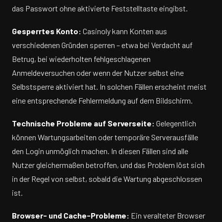
das Passwort ohne aktivierte Feststelltaste eingibst.
Gesperrtes Konto:
Casinoly kann Konten aus
verschiedenen Gründen sperren – etwa bei Verdacht auf
Betrug, bei wiederholten fehlgeschlagenen
Anmeldeversuchen oder wenn der Nutzer selbst eine
Selbstsperre aktiviert hat. In solchen Fällen erscheint meist
eine entsprechende Fehlermeldung auf dem Bildschirm.
Technische Probleme auf Serverseite:
Gelegentlich
können Wartungsarbeiten oder temporäre Serverausfälle
den Login unmöglich machen. In diesen Fällen sind alle
Nutzer gleichermaßen betroffen, und das Problem löst sich
in der Regel von selbst, sobald die Wartung abgeschlossen
ist.
Browser- und Cache-Probleme:
Ein veralteter Browser