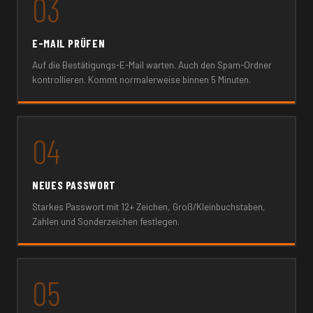
03
E-MAIL PRÜFEN
Auf die Bestätigungs-E-Mail warten. Auch den Spam-Ordner
kontrollieren. Kommt normalerweise binnen 5 Minuten.
04
NEUES PASSWORT
Starkes Passwort mit 12+ Zeichen, Groß/Kleinbuchstaben,
Zahlen und Sonderzeichen festlegen.
05