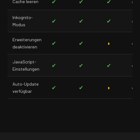
✔
✔
✔
✔
Cache leeren
Inkognito-
✔
✔
✔
✔
Modus
Erweiterungen
✔
✔
◑
✔
deaktivieren
JavaScript-
✔
✔
✔
✔
Einstellungen
Auto-Update
✔
✔
◑
✔
verfügbar