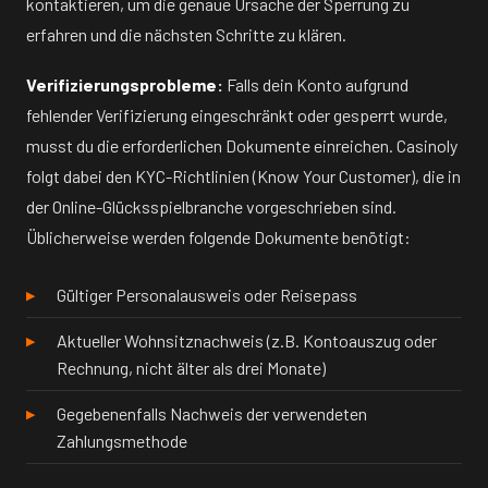
kontaktieren, um die genaue Ursache der Sperrung zu
erfahren und die nächsten Schritte zu klären.
Verifizierungsprobleme:
Falls dein Konto aufgrund
fehlender Verifizierung eingeschränkt oder gesperrt wurde,
musst du die erforderlichen Dokumente einreichen. Casinoly
folgt dabei den KYC-Richtlinien (Know Your Customer), die in
der Online-Glücksspielbranche vorgeschrieben sind.
Üblicherweise werden folgende Dokumente benötigt:
Gültiger Personalausweis oder Reisepass
Aktueller Wohnsitznachweis (z.B. Kontoauszug oder
Rechnung, nicht älter als drei Monate)
Gegebenenfalls Nachweis der verwendeten
Zahlungsmethode